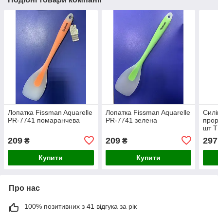
Лопатка Fissman Aquarelle
Лопатка Fissman Aquarelle
Силі
PR-7741 помаранчева
PR-7741 зелена
прор
шт T
209
209
297
₴
₴
Купити
Купити
Про нас
100% позитивних з 41 відгука за рік