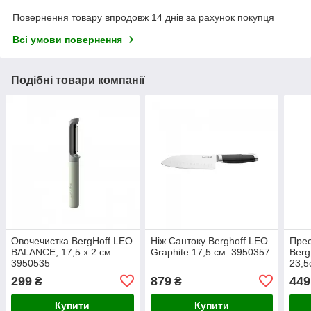
Повернення товару впродовж 14 днів за рахунок покупця
Всі умови повернення
Подібні товари компанії
Овочечистка BergHoff LEO
Ніж Сантоку Berghoff LEO
Прес
BALANCE, 17,5 х 2 см
Graphite 17,5 см. 3950357
Ber
3950535
23,5
299
879
449
₴
₴
Купити
Купити