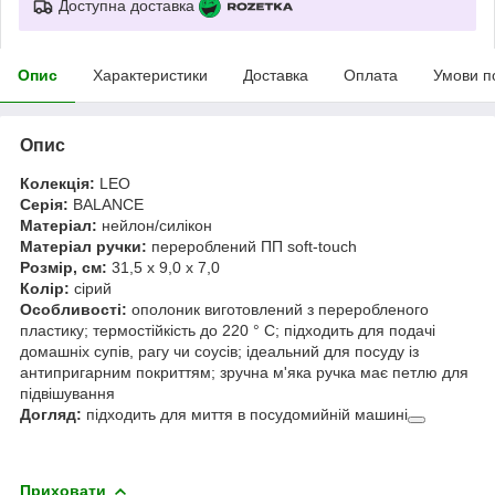
Доступна доставка
Опис
Характеристики
Доставка
Оплата
Умови п
Опис
Колекція:
LEO
Серія:
BALANCE
Матеріал:
нейлон/силікон
Матеріал ручки:
перероблений ПП soft-touch
Розмір, см:
31,5 x 9,0 x 7,0
Колір:
сірий
Особливості:
ополоник виготовлений з переробленого
пластику; термостійкість до 220 ° C; підходить для подачі
домашніх супів, рагу чи соусів; ідеальний для посуду із
антипригарним покриттям; зручна м'яка ручка має петлю для
підвішування
Догляд:
підходить для миття в посудомийній машині
Приховати