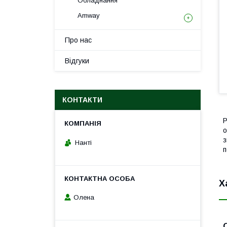
Обладнання
Amway
Про нас
Відгуки
КОНТАКТИ
Р
о
з
Нанті
п
Х
Олена