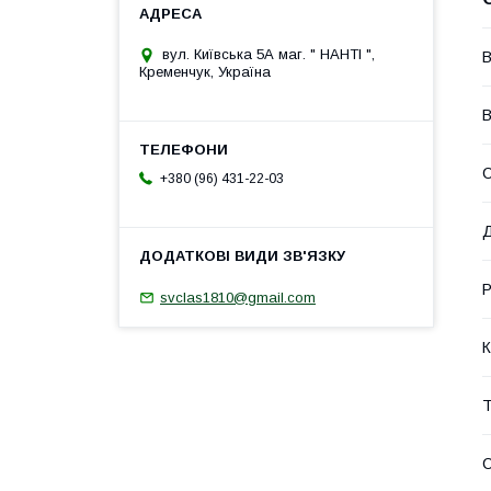
вул. Київська 5А маг. " НАНТІ ",
В
Кременчук, Україна
В
С
+380 (96) 431-22-03
Д
Р
svclas1810@gmail.com
К
Т