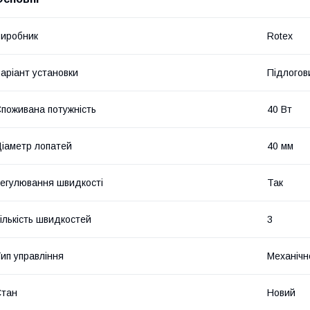
иробник
Rotex
аріант установки
Підлогов
поживана потужність
40 Вт
іаметр лопатей
40 мм
егулювання швидкості
Так
ількість швидкостей
3
ип управління
Механічн
Стан
Новий