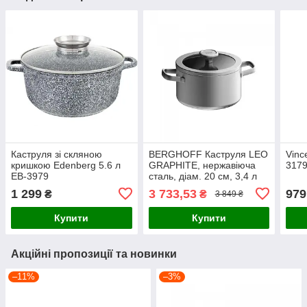
Каструля зі скляною
BERGHOFF Каструля LEO
Vinc
кришкою Edenberg 5.6 л
GRAPHITE, нержавіюча
3179
EB-3979
сталь, діам. 20 см, 3,4 л
1 299
3 733,53
979
₴
₴
3 849 ₴
Купити
Купити
Акційні пропозиції та новинки
–11%
–3%