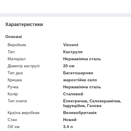
Характеристики
Основні
Виробник
Vincent
Тип
Каструля
Матеріал
Нержавіюча сталь
Діаметр каструлі
20 см
Тип дна
Багатошарове
Кришка
жаростійке скло
Ручка
Нержавіюча сталь
Колір
Сталевий
Тип плити
Електрична, Склокерамічна,
Індукційна, Газова
Країна виробник
Великобританія
Стан
Новий
Об`єм
3.4 л