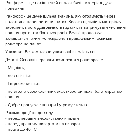
Ранфорс — це поліпшений аналог бязі. Матеріал дуже
приємний.
Ранфорс - це дуже щільна тканина, яку отримують через
полотняне переплетення ниток. Висока щільність матеріалу
забезпечує його довговічність і здатність витримувати численні
прання протягом багатьох років. Бельё продовжує
залишатися таким же яскравим і привабливим, оскільки
ранфорс не линяє.
Упаковка: Всі комплекти упаковані в поліетилен.
Деталі. Основні переваги комплекти з ранфорса є:
- Міцність;
- довговічність.
- Гигроскопичність;
- не втрата своїх фізичних властивостей після багатократних
прання;
- Добре пропускає повітря і утримує тепло.
Рекомендації по догляду:
- перед першим використанням прати
- перед пранням вивертати на виворот
- прати до 40 °C