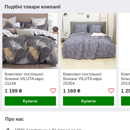
Подібні товари компанії
Комплект постільної
Комплект постільної
Комп
білизни VILUTA євро
білизни VILUTA євро
біли
21144
25354
201
1 199
1 169
1 2
₴
₴
Купити
Купити
Про нас
100% позитивних з 41 відгука за рік