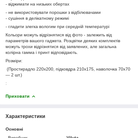
- віджимати на низьких обертах
- не використовувати порошки з відбілювачами
- сушіння в делікатному режимі
- гладити злегка вологим при середній температурі
Кольори можуть відрізнятися від фото - залежить від
параметрів вашого гаджета. Розцвітки деяких комплектів
можуть трохи відрізнятися від заявлених, але загальна
колірна гамма і принт відповідають.
Розміри:
(Простирадло 220x200, підковдра 210x175, наволочка 70x70
— 2 шт.)
:
Приховати
Характеристики
Основні
Виробник
Viluta