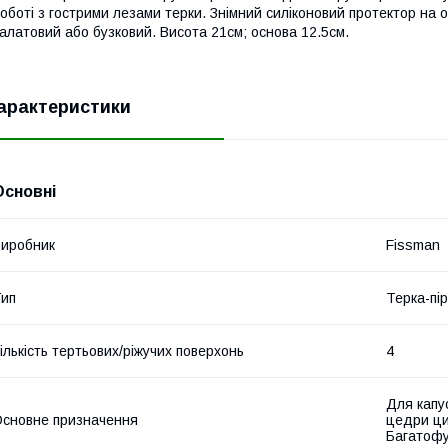
оботі з гострими лезами терки. Знімний силіконовий протектор на ос
алатовий або бузковий. Висота 21см; основа 12.5см.
арактеристики
Основні
иробник
Fissman
ип
Терка-пі
ількість тертьових/ріжучих поверхонь
4
Для капу
сновне призначення
цедри ци
Багатофу