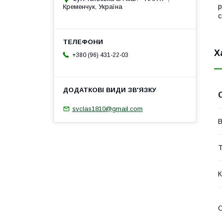
р
Кременчук, Україна
с
Х
+380 (96) 431-22-03
svclas1810@gmail.com
В
Т
К
О