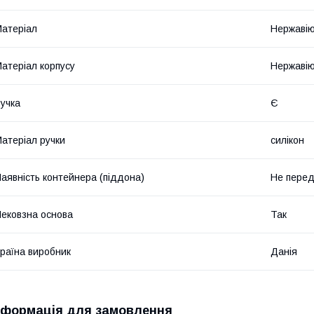
атеріал
Нержавію
атеріал корпусу
Нержавію
учка
Є
атеріал ручки
силікон
аявність контейнера (піддона)
Не пере
ековзна основа
Так
раїна виробник
Данія
нформація для замовлення