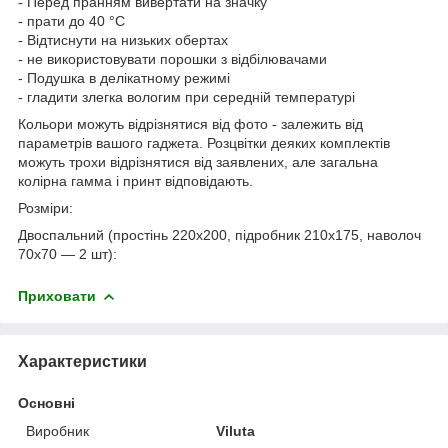
- Перед пранням вивертати на значку
- прати до 40 °C
- Відтиснути на низьких обертах
- не використовувати порошки з відбілювачами
- Подушка в делікатному режимі
- гладити злегка вологим при середній температурі
Кольори можуть відрізнятися від фото - залежить від
параметрів вашого гаджета. Розцвітки деяких комплектів
можуть трохи відрізнятися від заявлених, але загальна
колірна гамма і принт відповідають.
Розміри:
Двоспальний (простінь 220x200, підробник 210х175, наволоч
70x70 — 2 шт):
Приховати
Характеристики
Основні
Виробник
Viluta