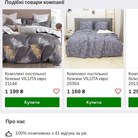
Подібні товари компанії
Комплект постільної
Комплект постільної
Комп
білизни VILUTA євро
білизни VILUTA євро
біли
21144
25354
201
1 199
1 169
1 2
₴
₴
Купити
Купити
Про нас
100% позитивних з 41 відгука за рік