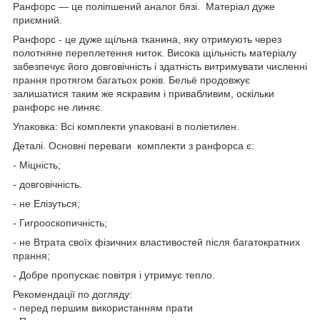
Ранфорс — це поліпшений аналог бязі. Матеріал дуже
приємний.
Ранфорс - це дуже щільна тканина, яку отримують через
полотняне переплетення ниток. Висока щільність матеріалу
забезпечує його довговічність і здатність витримувати численні
прання протягом багатьох років. Бельё продовжує
залишатися таким же яскравим і привабливим, оскільки
ранфорс не линяє.
Упаковка: Всі комплекти упаковані в поліетилен.
Деталі. Основні переваги комплекти з ранфорса є:
- Міцність;
- довговічність.
- не Елізуться;
- Гигрооскопичність;
- не Втрата своїх фізичних властивостей після багатократних
прання;
- Добре пропускає повітря і утримує тепло.
Рекомендації по догляду:
- перед першим використанням прати