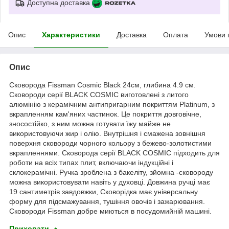
Доступна доставка
Опис
Характеристики
Доставка
Оплата
Умови 
Опис
Сковорода Fissman Cosmic Black 24см, глибина 4.9 см.
Сковороди серії BLACK COSMIC виготовлені з литого
алюмінію з керамічним антипригарним покриттям Platinum, з
вкрапленням кам'яних частинок. Це покриття довговічне,
зносостійко, з ним можна готувати їжу майже не
використовуючи жир і олію. Внутрішня і смажена зовнішня
поверхня сковороди чорного кольору з бежево-золотистими
вкрапленнями. Сковорода серії BLACK COSMIC підходить для
роботи на всіх типах плит, включаючи індукційні і
склокерамічні. Ручка зроблена з бакеліту, зйомна -сковороду
можна використовувати навіть у духовці. Довжина ручці має
19 сантиметрів завдовжки, Сковорідка має універсальну
форму для підсмажування, тушіння овочів і зажарювання.
Сковороди Fissman добре миються в посудомийній машині.
Приховати