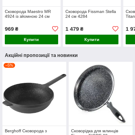
Сковорода Maestro MR
Сковорода Fissman Stella
Сков
4924 із зйомною 24 см
24 см 4284
Tita
969
1 479
1 9
₴
₴
Купити
Купити
Акційні пропозиції та новинки
–5%
Berghoff Сковорода з
Сковорідка для млинців