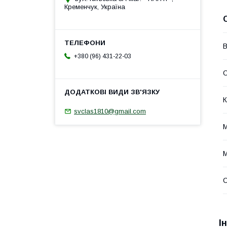
Кременчук, Україна
В
+380 (96) 431-22-03
О
К
svclas1810@gmail.com
М
М
І