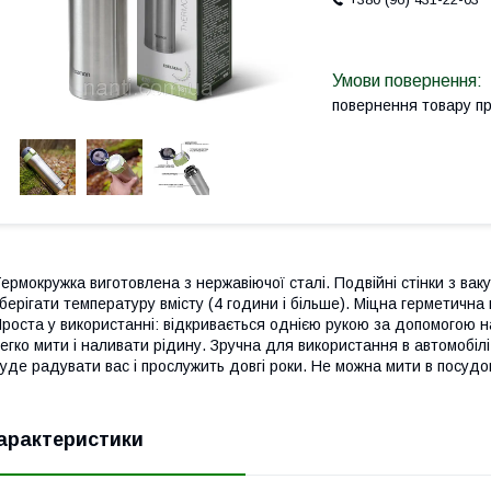
повернення товару п
ермокружка виготовлена ​​з нержавіючої сталі. Подвійні стінки з в
берігати температуру вмісту (4 години і більше). Міцна герметична 
роста у використанні: відкривається однією рукою за допомогою 
егко мити і наливати рідину. Зручна для використання в автомобіл
уде радувати вас і прослужить довгі роки. Не можна мити в посудо
арактеристики