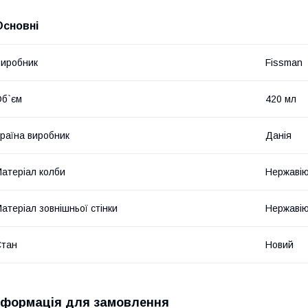
Основні
иробник
Fissman
б`єм
420 мл
раїна виробник
Данія
атеріал колби
Нержавію
атеріал зовнішньої стінки
Нержавію
Стан
Новий
нформація для замовлення