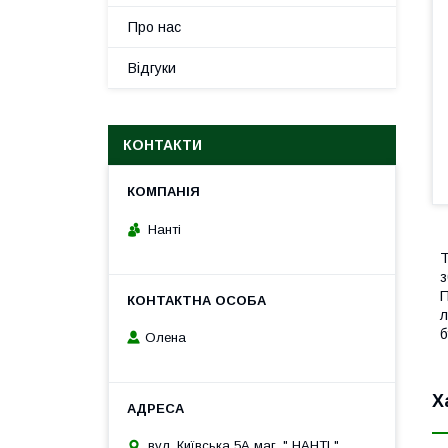
Про нас
Відгуки
КОНТАКТИ
Нанті
Т
з
П
л
б
Олена
Х
вул. Київська 5А маг. " НАНТІ ",